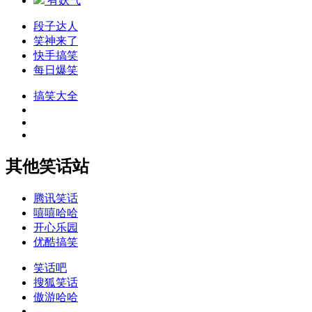
有妖气
段子达人
笑神来了
快手搞笑
每日爆笑
搞笑大全
其他笑话站
腾讯笑话
嘻嘻哈哈
开心乐园
优酷搞笑
笑话吧
搜狐笑话
傲游哈哈