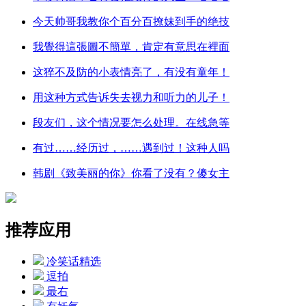
今天帅哥我教你个百分百撩妹到手的绝技
我覺得這張圖不簡單，肯定有意思在裡面
这猝不及防的小表情亮了，有没有童年！
用这种方式告诉失去视力和听力的儿子！
段友们，这个情况要怎么处理。在线急等
有过……经历过，……遇到过！这种人吗
韩剧《致美丽的你》你看了没有？傻女主
推荐应用
冷笑话精选
逗拍
最右