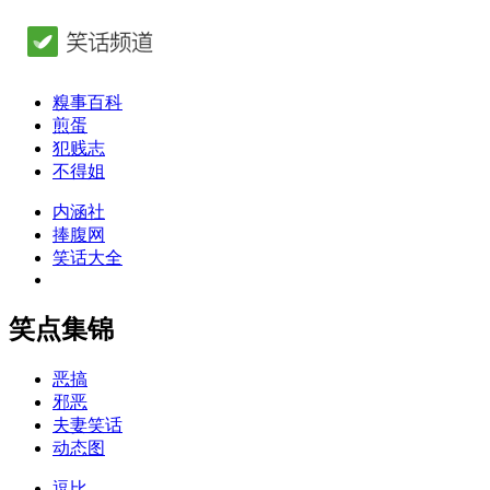
糗事百科
煎蛋
犯贱志
不得姐
内涵社
捧腹网
笑话大全
笑点集锦
恶搞
邪恶
夫妻笑话
动态图
逗比