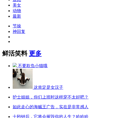
美女
动物
最新
节操
神回复
鲜活笑料
更多
不要欺负小猫哦
这肯定是女汉子
护士姐姐，你们上班时这样穿不太好吧？
如此走心的海贼王广告，实在是非常感人
十秒钟后，它将会摧毁你的人生？哈哈哈